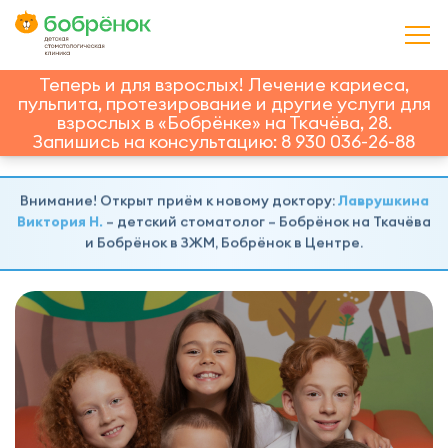
Теперь и для взрослых! Лечение кариеса,
пульпита, протезирование и другие услуги для
взрослых в «Бобрёнке» на Ткачёва, 28.
Запишись на консультацию: 8 930 036-26-88
Внимание! Открыт приём к новому доктору:
Лаврушкина
Виктория Н.
– детский стоматолог – Бобрёнок на Ткачёва
и Бобрёнок в ЗЖМ, Бобрёнок в Центре.