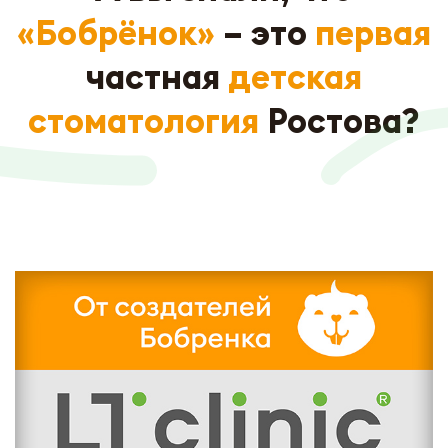
«Бобрёнок»
– это
первая
частная
детская
стоматология
Ростова?