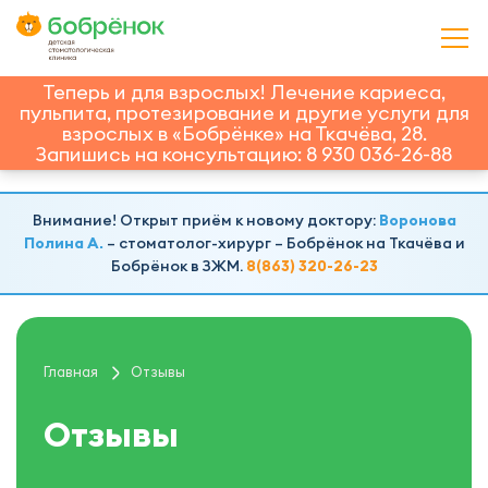
Теперь и для взрослых! Лечение кариеса,
пульпита, протезирование и другие услуги для
взрослых в «Бобрёнке» на Ткачёва, 28.
Запишись на консультацию: 8 930 036-26-88
Внимание! Открыт приём к новому доктору:
Воронова
Полина А.
– стоматолог-хирург – Бобрёнок на Ткачёва и
Бобрёнок в ЗЖМ.
8(863) 320-26-23
Главная
Отзывы
Отзывы